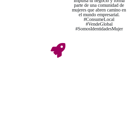
Impulsa tu negocio y forma
parte de una comunidad de
mujeres que abren camino en
el mundo empresarial.
#ConsumeLocal
#VendeGlobal
#SomosIdentidadesMujer
Innovación
Tenemos un enfoque basado en el empoderamiento
digital de las Mujeres y todas las personas que no
tienen acceso a comercializar en línea. Nuestra
innovación es inspiracional, es decir, desde la
visibilización de liderazgos y éxitos personales se
produce una motivación y potenciación para
desarrollar habilidades digitales. Así mismo
contribuimos a la autonomía económica de las Mujeres.