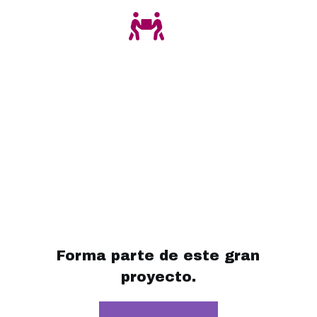
Impacto
Implementamos actividades digitales y presenciales:
talleres, conferencias, tianguis virtuales, reuniones
de networking y eventos magnos. Nuestra
comunidad suma más de 5000 personas,
emprendedoras que buscan escalar sus negocios,
empresarias, activistas sociales y profesionistas
freelance.
Forma parte de este gran
proyecto.