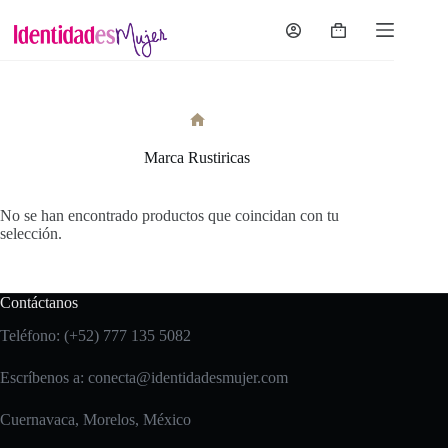
Saltar
al
Carro
contenido
de
compra
Inicio
Marca Rustiricas
No se han encontrado productos que coincidan con tu
selección.
Contáctanos
Teléfono: (+52) 777 135 5082
Escríbenos a:
conecta@identidadesmujer.com
Cuernavaca, Morelos, México