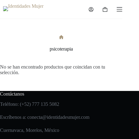
Saltar
al
Carro
contenido
de
compra
Inicio
psicoterapia
No se han encontrado productos que coincidan con tu
selección.
Contáctanos
Teléfono: (+52) 777 135 5082
Escríbenos a:
conecta@identidadesmujer.com
Cuernavaca, Morelos, México