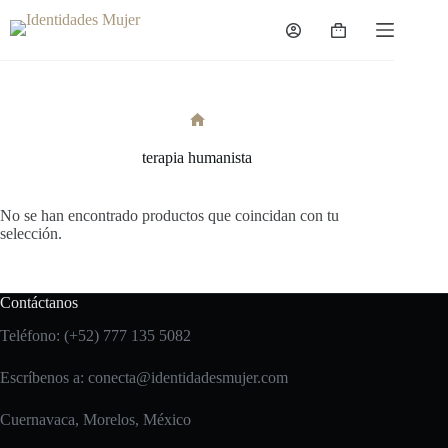
Saltar
al
Carro
contenido
de
compra
Inicio
terapia humanista
No se han encontrado productos que coincidan con tu
selección.
Contáctanos
Teléfono: (+52) 777 135 5082
Escríbenos a:
conecta@identidadesmujer.com
Cuernavaca, Morelos, México