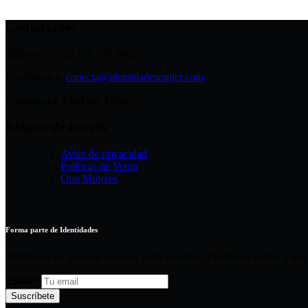
Contáctanos
Teléfono: (+52) 777 135 5082
Escríbenos a:
conecta@identidadesmujer.com
Cuernavaca, Morelos, México
Enlaces de Interés
Aviso de privacidad
Políticas de Venta
Onu Mujeres
Forma parte de Identidades
Mándanos un mensaje para ser parte nosotras. Escribe tu correo y no
Email
*
Suscríbete