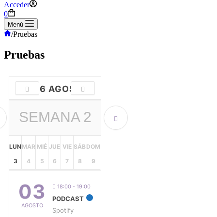
Acceder
0
Menú
/
Pruebas
Pruebas
2026 AGOSTO
SEMANA
2
LUN
MAR
MIÉ
JUE
VIE
SÁB
DOM
3
4
5
6
7
8
9
03
18:00 - 19:00
PODCAST
AGOSTO
Spotify