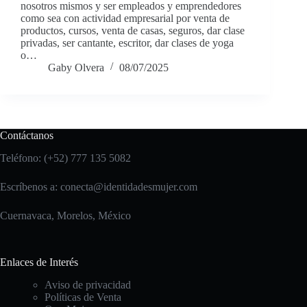
nosotros mismos y ser empleados y emprendedores
como sea con actividad empresarial por venta de
productos, cursos, venta de casas, seguros, dar clase
privadas, ser cantante, escritor, dar clases de yoga
o…
Gaby Olvera
08/07/2025
Contáctanos
Teléfono: (+52) 777 135 5082
Escríbenos a:
conecta@identidadesmujer.com
Cuernavaca, Morelos, México
Enlaces de Interés
Aviso de privacidad
Políticas de Venta