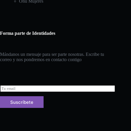
Onu Mujeres
Forma parte de Identidades
Mándanos un mensaje para ser parte nosotras. Escribe tu
correo y nos pondremos en contacto contigo
E
m
a
Suscríbete
i
l
*