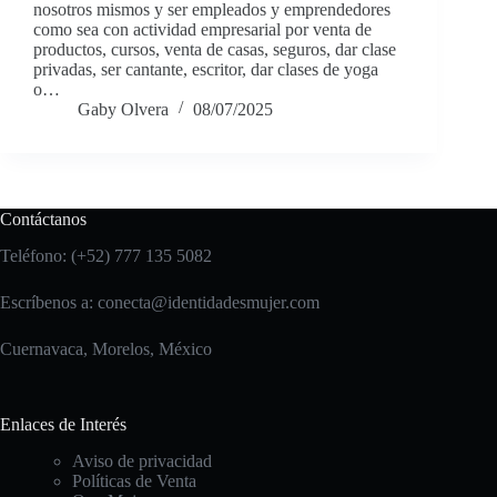
nosotros mismos y ser empleados y emprendedores
como sea con actividad empresarial por venta de
productos, cursos, venta de casas, seguros, dar clase
privadas, ser cantante, escritor, dar clases de yoga
o…
Gaby Olvera
08/07/2025
Contáctanos
Teléfono: (+52) 777 135 5082
Escríbenos a:
conecta@identidadesmujer.com
Cuernavaca, Morelos, México
Enlaces de Interés
Aviso de privacidad
Políticas de Venta