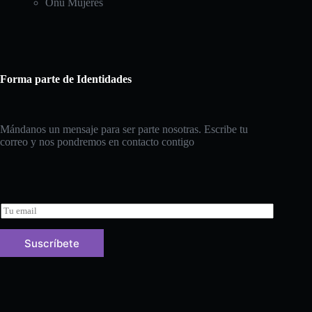
Onu Mujeres
Forma parte de Identidades
Mándanos un mensaje para ser parte nosotras. Escribe tu
correo y nos pondremos en contacto contigo
E
m
a
Suscríbete
i
l
*