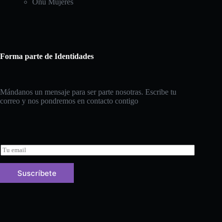
Onu Mujeres
Forma parte de Identidades
Mándanos un mensaje para ser parte nosotras. Escribe tu
correo y nos pondremos en contacto contigo
E
m
a
Suscríbete
i
l
*