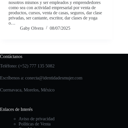
nosotros mismos y ser empleados y emprendedores
como sea con actividad empresarial por venta de
productos, cursos, venta de casas, seguros, dar clase
privadas, ser cantante, escritor, dar clases de yoga
o…
Gaby Olvera
08/07/2025
Contáctanos
Teléfono: (+52) 777 135 5082
Escríbenos a:
conecta@identidadesmujer.com
Cuernavaca, Morelos, México
Enlaces de Interés
Aviso de privacidad
Políticas de Venta