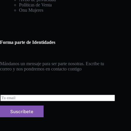
Políticas de Venta
Onu Mujeres
Forma parte de Identidades
Mándanos un mensaje para ser parte nosotras. Escribe tu
correo y nos pondremos en contacto contigo
E
m
a
Suscríbete
i
l
*