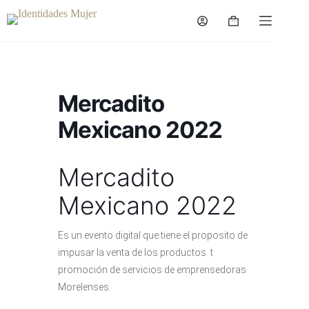
Saltar
al
Carro
contenido
de
compra
Mercadito
Mexicano 2022
Mercadito
Mexicano 2022
Es un evento digital que tiene el proposito de
impusar la venta de los productos t
promoción de servicios de emprensedoras
Morelenses.