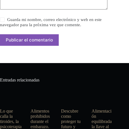
Guarda mi nombre, correo electrónico y web en este
navegador para la próxima vez que comente.
Publicar el comentario
Entradas relacionadas
Lo que
Alimentos
Descubre
Alimentaci
calla la
prohibidos
como
ón
tiroides, la
durante el
proteger tu
equilibrada
psicoterapia
embarazo.
futuro y
la llave al