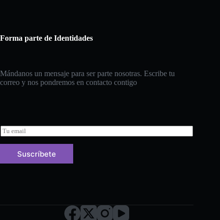
Forma parte de Identidades
Mándanos un mensaje para ser parte nosotras. Escribe tu
correo y nos pondremos en contacto contigo
E
m
a
Suscríbete
i
l
*