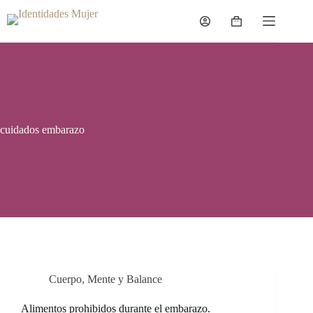
Saltar
al
Carro
contenido
de
compra
cuidados embarazo
Cuerpo, Mente y Balance
Alimentos prohibidos durante el embarazo.