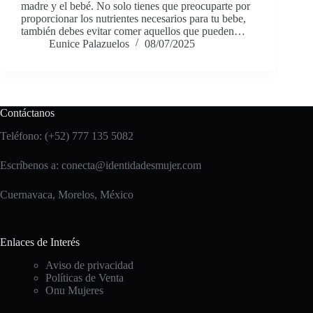
madre y el bebé. No solo tienes que preocuparte por
proporcionar los nutrientes necesarios para tu bebe,
también debes evitar comer aquellos que pueden…
Eunice Palazuelos
08/07/2025
Contáctanos
Teléfono: (+52) 777 135 5082
Escríbenos a:
conecta@identidadesmujer.com
Cuernavaca, Morelos, México
Enlaces de Interés
Aviso de privacidad
Políticas de Venta
Onu Mujeres